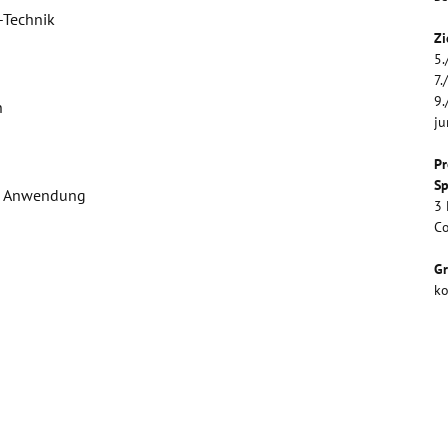
-Technik
Zi
5.
7.
9.
n
j
Pr
Sp
in Anwendung
3 
C
G
ko