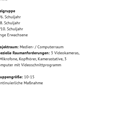
elgruppe
/6. Schuljahr
/8. Schuljahr
/10. Schuljahr
unge Erwachsene
ojektraum:
Medien- / Computerraum
ezielle Raumanforderungen:
3 Videokameras,
Mikrofone, Kopfhörer, Kamerastative, 3
omputer mit Videoschnittprogramm
ruppengröße:
10-15
ntinuierliche Maßnahme