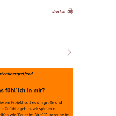
drucken
rtenübergreifend
spartenübergreif
s fühl`ich in mir?
Du bist wertv
diesem Projekt soll es um große und
Ein Tanztheaterpro
ne Gefühle gehen, wir spielen mit
äußere Werte In de
iffen wie "Feuer im Blut", "Flugzeuge im
werden sich die Sc