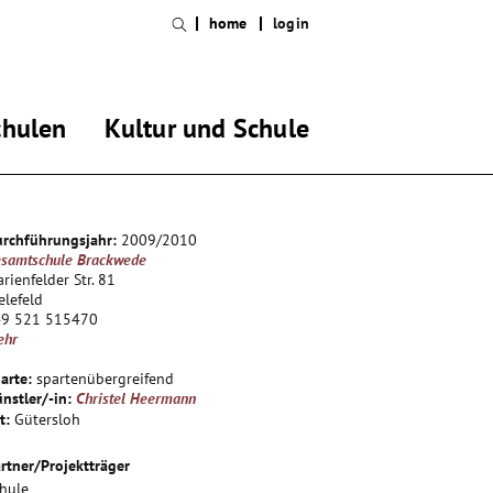
home
login
chulen
Kultur und Schule
rchführungsjahr:
2009/2010
samtschule Brackwede
rienfelder Str. 81
elefeld
49 521 515470
ehr
arte:
spartenübergreifend
nstler/-in:
Christel Heermann
t:
Gütersloh
rtner/Projektträger
hule