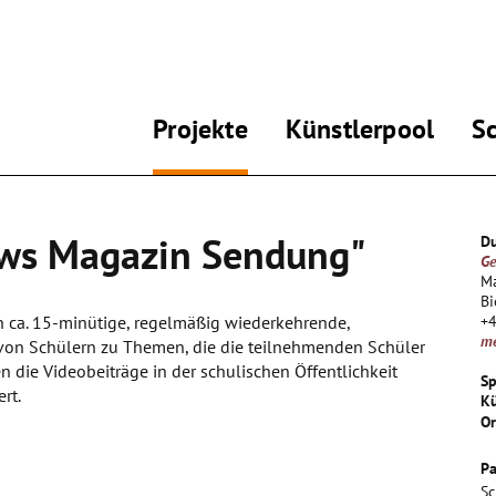
Projekte
Künstlerpool
S
ews Magazin Sendung"
Du
Ge
Ma
Bi
 ca. 15-minütige, regelmäßig wiederkehrende,
+
m
on Schülern zu Themen, die die teilnehmenden Schüler
n die Videobeiträge in der schulischen Öffentlichkeit
Sp
rt.
Kü
Or
Pa
Sc