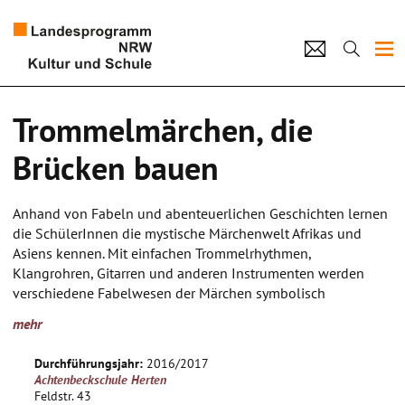
Projekte
Trommelmärchen, die
Künstlerpool
Brücken bauen
Schulen
Anhand von Fabeln und abenteuerlichen Geschichten lernen
Kultur und Schule
die SchülerInnen die mystische Märchenwelt Afrikas und
Asiens kennen. Mit einfachen Trommelrhythmen,
Klangrohren, Gitarren und anderen Instrumenten werden
home
Impressum
Datenschutz
Kontakt
verschiedene Fabelwesen der Märchen symbolisch
nachempfunden und durch Musik, Theater, Gesang und
mehr
Bewegung kindgerecht dargestellt. Lustige und spannende
Spiele ergänzen die musikalische Reise, wobei die
Durchführungsjahr:
2016/2017
sprachliche und kulturelle Identität jedes einzelnen Kindes
Achtenbeckschule Herten
in das Projekt einfließen soll. Das bunte Miteinander soll
Feldstr. 43