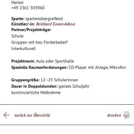
durch die kulturelle Vielfalt schwerpunktmäßig die
Herten
+49 2361 303960
Sozialkompetenz der SchülerInnen stärken.
Sparte:
spartenübergreifend
Künstler/-in:
Reinhard Conen Adesa
Partner/Projektträger
Schule
Gruppen mit bes. Förderbedarf
interkulturell
Projektraum:
Aula oder Sporthalle
Spezielle Raumanforderungen:
CD-Player mit Anlage, Mikrofon
Gruppengröße:
12–25 SchülerInnen
Dauer in Doppelstunden:
ganzes Schuljahr
kontinuierliche Maßnahme
zurück zur Übersicht
drucken