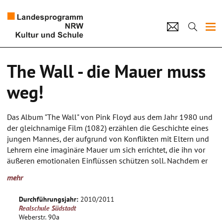
Projekte
The Wall - die Mauer muss
Künstlerpool
weg!
Schulen
Das Album "The Wall" von Pink Floyd aus dem Jahr 1980 und
Kultur und Schule
der gleichnamige Film (1082) erzählen die Geschichte eines
jungen Mannes, der aufgrund von Konflikten mit Eltern und
Lehrern eine imaginäre Mauer um sich errichtet, die ihn vor
home
Impressum
Datenschutz
Kontakt
äußeren emotionalen Einflüssen schützen soll. Nachdem er
die Mauer aufgebaut hat, verzweifelt der junge Mann an
mehr
seiner Existenz, weil er durch sie von sozialen Kontakten
weitgehend abgeschirmt ist. Er versucht, die Mauer zu
Durchführungsjahr:
2010/2011
durchbrechen...
Realschule Südstadt
Das Leben von Kindern und Jugendlichen findet
Weberstr. 90a