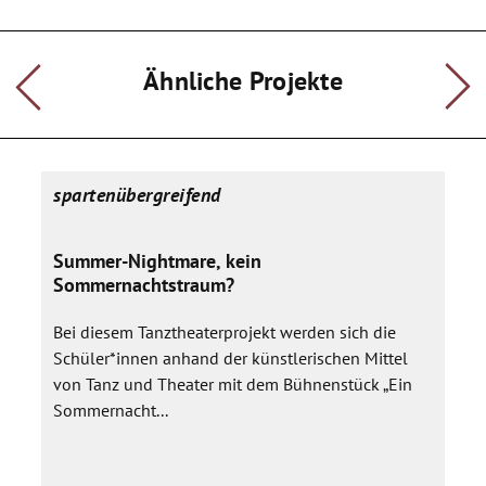
Improvisationen und anderen kreativen Formen gesammelt,
erforscht und in einem künstlerischen Prozess in Spielszenen,
kurze Filmclips, Songs u.ä. umgewandelt. Ziel ist dabei auch,
Lösungsansätze aus scheinbar ausweglosen Situationen zu
Ähnliche Projekte
entwickeln.
Der Erwerb darstellerischer und kreativer Fähigkeiten, der Teil
dieses Prozesses ist, führt damit auch zu höherer
Konfliktlösungskompetenz, gewachsenem
Selbstbewusstsein und gesteigerter Ausdrucksfähigkeit.
spartenübergreifend
Summer-Nightmare, kein
Sommernachtstraum?
Bei diesem Tanztheaterprojekt werden sich die
Schüler*innen anhand der künstlerischen Mittel
von Tanz und Theater mit dem Bühnenstück „Ein
Sommernacht...