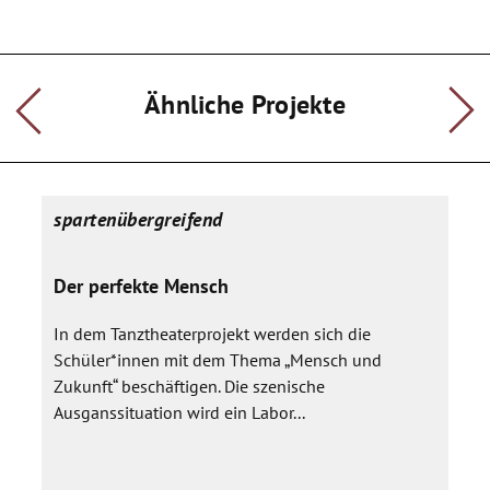
von den Kindern gebaut werden, haben SchülerInnen eine
engere Verbindung zu diesen und geben ihnen eine höhere
Wertschätzung.
Das Ziel dieses Projektes ist eine „Rohr Orgel" für den
Schulhof zu bauen, auf der mit speziellen Schlägeln
Ähnliche Projekte
geschlagen wird.
Es wird dann eine kleine Performance entstehen, welche
dann aufgenommen und als Audio-CD allen Beteiligten
übergeben wird.
spartenübergreifend
Zum Ende des Schuljahres könnten die Instrumente auf dem
Schulhof im Rahmen eines Festes eingeweiht werden.
Der perfekte Mensch
In dem Tanztheaterprojekt werden sich die
Schüler*innen mit dem Thema „Mensch und
Zukunft“ beschäftigen. Die szenische
Ausganssituation wird ein Labor...