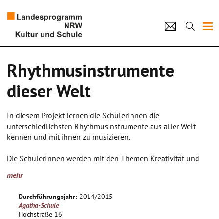
Projekte
Rhythmusinstrumente
Künstlerpool
dieser Welt
Schulen
In diesem Projekt lernen die SchülerInnen die
Kultur und Schule
unterschiedlichsten Rhythmusinstrumente aus aller Welt
kennen und mit ihnen zu musizieren.
home
Impressum
Datenschutz
Kontakt
Die SchülerInnen werden mit den Themen Kreativität und
Musik, im Besonderen Rhythmus, vertraut gemacht.
mehr
Zu Beginn des Projektes werden die SchülerInnen in den
Durchführungsjahr:
2014/2015
Aufbau und die Funktionsweise der Ohren eingeführt. Sie
Agatha-Schule
erlernen, wie sich unterschiedliche Frequenzen, Töne und
Hochstraße 16