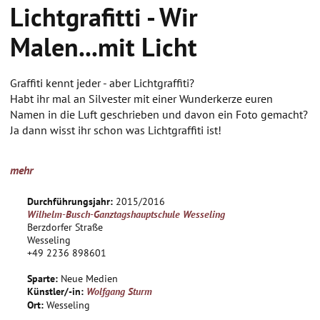
Lichtgrafitti - Wir
Malen...mit Licht
Graffiti kennt jeder - aber Lichtgraffiti?
Habt ihr mal an Silvester mit einer Wunderkerze euren
Namen in die Luft geschrieben und davon ein Foto gemacht?
Ja dann wisst ihr schon was Lichtgraffiti ist!
Mit nur einer Taschenlampe und einer Kamera bewaffnet
mehr
können wir die Wirklichkeit manipulieren: Wir schießen nur
ein Foto und malen alles andere mit Licht dazu: So wirst du
Durchführungsjahr:
2015/2016
zum Astronaut, Star Wars-Jedi Ritter mit Lichtschwert, Monster
Wilhelm-Busch-Ganztagshauptschule Wesseling
oder Drachen; Durch Lichtgraffiti kannst du Blitze schleudern,
Berzdorfer Straße
fliegen oder bekommst einen dritten, riesigen Arm dazu.
Wesseling
+49 2236 898601
(Fast) Alles ist möglich - die Grenze ist nur deine Fantasie!
Sparte:
Neue Medien
Zusätzlich gibt es eine Nacht-Exkursion an einen
Künstler/-in:
Wolfgang Sturm
ungewöhnlichen Ort und vielleicht machen wir sogar einen
Ort:
Wesseling
kleinen Trickfilm daraus.