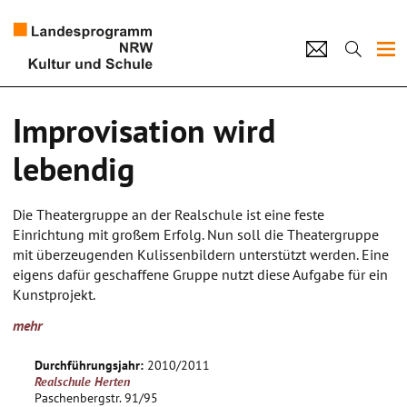
Projekte
Improvisation wird
Künstlerpool
lebendig
Schulen
Die Theatergruppe an der Realschule ist eine feste
Kultur und Schule
Einrichtung mit großem Erfolg. Nun soll die Theatergruppe
mit überzeugenden Kulissenbildern unterstützt werden. Eine
eigens dafür geschaffene Gruppe nutzt diese Aufgabe für ein
home
Impressum
Datenschutz
Kontakt
Kunstprojekt.
mehr
Bildnerisches, visuelles Umsetzen der Geschichte, die
schauspielerisch dargestellt werden soll, setzt die
Durchführungsjahr:
2010/2011
Auseinandersetzung mit dem Thema des Stückes voraus. Die
Realschule Herten
Kinder sollen ihre Fähigkeiten und Stärken erkennen, um
Paschenbergstr. 91/95