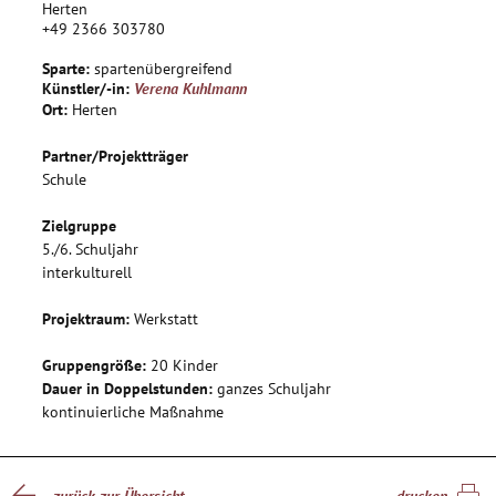
daraus die besten Ergebnisse zur Umsetzung der Kulissen zu
Herten
+49 2366 303780
filtern. Die gezielte Wahrnehmung wird geschult und hat
positive Auswirkung auf weitere Lernbereiche der Schule
Sparte:
spartenübergreifend
(Aufnahmefähigkeit, Konzentration). Die praktische
Künstler/-in:
Verena Kuhlmann
Umsetzung mit verschiedenen Materialien ermöglicht das
Ort:
Herten
motorische Kennenlernen mit diesen Stoffen. Durch die
Theateraufführung in der Schule wird das Ergebnis des
Partner/Projektträger
Kunstprojektes lebendig vorgestellt.
Schule
Zielgruppe
5./6. Schuljahr
interkulturell
Projektraum:
Werkstatt
Gruppengröße:
20 Kinder
Dauer in Doppelstunden:
ganzes Schuljahr
kontinuierliche Maßnahme