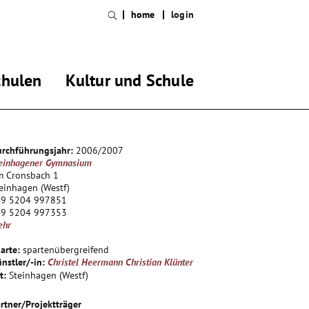
home
login
chulen
Kultur und Schule
rchführungsjahr:
2006/2007
einhagener Gymnasium
m Cronsbach 1
einhagen (Westf)
49 5204 997851
49 5204 997353
ehr
arte:
spartenübergreifend
nstler/-in:
Christel Heermann
Christian Klünter
t:
Steinhagen (Westf)
rtner/Projektträger