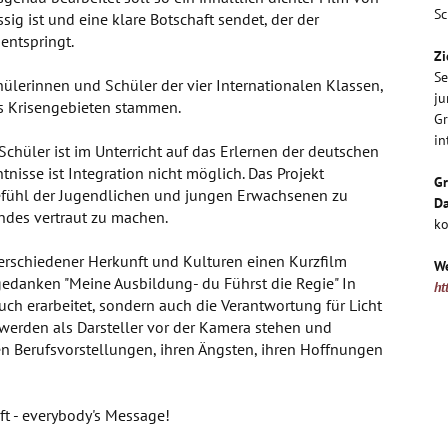
Sc
sig ist und eine klare Botschaft sendet, der der
entspringt.
Zi
Se
chülerinnen und Schüler der vier Internationalen Klassen,
j
s Krisengebieten stammen.
Gr
in
hüler ist im Unterricht auf das Erlernen der deutschen
nisse ist Integration nicht möglich. Das Projekt
G
efühl der Jugendlichen und jungen Erwachsenen zu
Da
andes vertraut zu machen.
ko
verschiedener Herkunft und Kulturen einen Kurzfilm
We
edanken "Meine Ausbildung- du Führst die Regie" In
ht
ch erarbeitet, sondern auch die Verantwortung für Licht
erden als Darsteller vor der Kamera stehen und
ren Berufsvorstellungen, ihren Ängsten, ihren Hoffnungen
ft - everybody's Message!