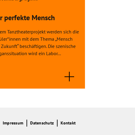
r perfekte Mensch
Prinz kommt 
dem Tanztheaterprojekt werden sich die
In Rahmen des Proj
üler*innen mit dem Thema „Mensch
nicht allein" wird 
Zukunft“ beschäftigen. Die szenische
gespielt. Die Welt h
anssituation wird ein Labor...
Werte genau so. In 
Impressum
Datenschutz
Kontakt