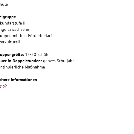
hule
elgruppe
kundarstufe II
unge Erwachsene
uppen mit bes. Förderbedarf
terkulturell
ruppengröße:
15-30 Schüler
uer in Doppelstunden:
ganzes Schuljahr
ntinuierliche Maßnahme
itere Informationen
tp://