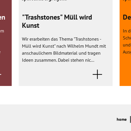
en
"Trashstones" Müll wird
De
Kunst
em
In 
Sch
Wir erarbeiten das Thema "Trashstones -
und 
Müll wird Kunst" nach Wilhelm Mundt mit
e
Ausg
anschaulichem Bildmaterial und tragen
Ideen zusammen. Dabei stehen nic...
home