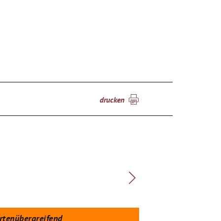
drucken
rtenübergreifend
spartenübergreif