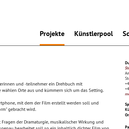
Projekte
Künstlerpool
S
Du
St
A
St
merinnen und -teilnehmer ein Drehbuch mit
+
+
e wählen Orte aus und kümmern sich um das Setting.
m
artphone, mit dem der Film erstellt werden soll und
Sp
rm" gebracht wird.
Kü
Or
t Fragen der Dramaturgie, musikalischer Wirkung und
Pa
genau bearbeitet soll so ein inhaltlich dichter Film von