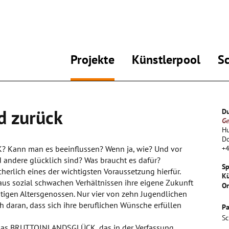
Projekte
Künstlerpool
S
d zurück
Du
Ge
Hu
D
K? Kann man es beeinflussen? Wenn ja, wie? Und vor
+
 andere glücklich sind? Was braucht es dafür?
Sp
herlich eines der wichtigsten Voraussetzung hierfür.
Kü
aus sozial schwachen Verhältnissen ihre eigene Zukunft
Or
nstigen Altersgenossen. Nur vier von zehn Jugendlichen
 daran, dass sich ihre beruflichen Wünsche erfüllen
Pa
Sc
 das BRUTTOINLANDSGLÜCK, das in der Verfassung