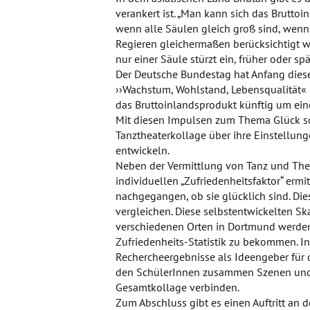
verankert ist. „Man kann sich das Bruttoi
wenn alle Säulen gleich groß sind, wenn
Regieren gleichermaßen berücksichtigt we
nur einer Säule stürzt ein, früher oder spät
Der Deutsche Bundestag hat Anfang die
››Wachstum, Wohlstand, Lebensqualität« e
das Bruttoinlandsprodukt künftig um ein
Mit diesen Impulsen zum Thema Glück s
Tanztheaterkollage über ihre Einstellu
entwickeln.
Neben der Vermittlung von Tanz und Thea
individuellen „Zufriedenheitsfaktor“ ermi
nachgegangen, ob sie glücklich sind. Die
vergleichen. Diese selbstentwickelten Sk
verschiedenen Orten in Dortmund werde
Zufriedenheits-Statistik zu bekommen. In
Rechercheergebnisse als Ideengeber für 
den SchülerInnen zusammen Szenen und 
Gesamtkollage verbinden.
Zum Abschluss gibt es einen Auftritt an d