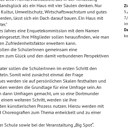
nlandsglück als ein Haus mit vier Säulen denken. Nur
Zi
 Kultur, Umweltschutz, Wirtschaftswachstum und gutes
5.
rden, lässt sich ein Dach darauf bauen. Ein Haus mit
7.
in
er."
Da
ses Jahres eine Enquetekommission mit dem Namen
ko
ingesetzt. Ihre Mitglieder sollen herausfinden, wie man
en Zufriedenheitsfaktor erweitern kann.
ollen die SchülerInnen gemeinsam eine
ngen zum Glück und den damit verbundenen Perspektiven
ter sollen die SchülerInnen im ersten Schritt den
tteln. Somit wird zunächst einmal der Frage
ses werden sie auf persönlichen Skalen festhalten und
alen werden die Grundlage für eine Umfrage sein. An
n dann Umfragen gemacht, um so eine Dortmunder
 einem weiteren Schritt, werden sie ihre
den künstlerischen Prozess nutzen. Hierzu werden mit
Choreografien zum Thema entwickelt und zu einer
er Schule sowie bei der Veranstaltung „Big Spot“.