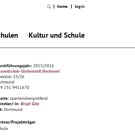
home
login
chulen
Kultur und Schule
rchführungsjahr:
2015/2016
samtschule Gartenstadt Dortmund
eckstr. 25/26
ortmund
49 231 9411670
arte:
spartenübergreifend
nstler/-in:
Birgit Götz
t:
Dortmund
rtner/Projektträger
hule