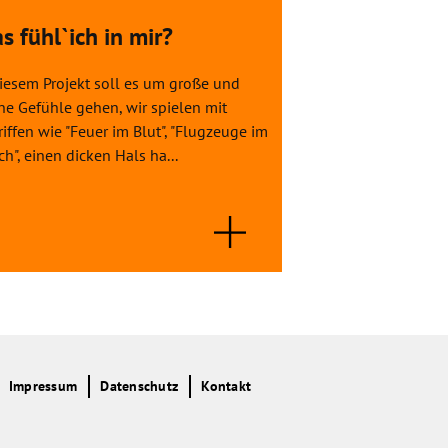
s fühl`ich in mir?
Summer-Nigh
Sommernach
diesem Projekt soll es um große und
ne Gefühle gehen, wir spielen mit
Bei diesem Tanzthe
iffen wie "Feuer im Blut", "Flugzeuge im
die Schüler*innen
h", einen dicken Hals ha...
künstlerischen Mit
mit dem Bühnenstü
Impressum
Datenschutz
Kontakt