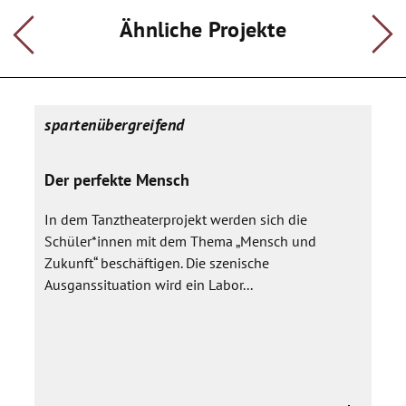
Kostüme), Sachunterricht (z.B. Licht, Technik, Werbung), Musik
(z.B. Lieder, Gesang, Instrumentalbegleitung) und Sport (z.B.
Ähnliche Projekte
Bewegung, Tanz, Turnen). Die Kinder sollen alle
Arbeitsbereiche, die von der Konzeption bis zur Aufführung
eines Theaterstücks notwendig sind, kennenlernen. Im Sinne
einer ganzheitlichen Erziehung wird es den Kindern - über
alltägliche Unterrichtssituationen hinaus - ermöglicht, sich in
spartenübergreifend
neuen Zusammenhängen zu erleben und ihren individuellen
Fähigkeiten entsprechend Kompetenzen zu entwickeln.
Der perfekte Mensch
Zusätzlich stärkt die Durchführung eines Theaterprojekts als
gemeinsames Vorhaben der Gruppe, in dem jedes Kind an
In dem Tanztheaterprojekt werden sich die
seinem Platz wichtig ist, die soziale Kompetenz und das
Selbstbewusstsein eines jeden Kindes.
Schüler*innen mit dem Thema „Mensch und
Zukunft“ beschäftigen. Die szenische
Ausganssituation wird ein Labor...