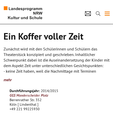
Projekte
Ein Koffer voller Zeit
Künstlerpool
Zunächst wird mit den Schülerinnen und Schülern das
Schulen
Theaterstück konzipiert und geschrieben. Inhaltlicher
Schwerpunkt dabei ist die Auseinandersetzung der Kinder mit
Kultur und Schule
dem Aspekt Zeit unter unterschiedlichen Gesichtspunkten:
- keine Zeit haben, weil die Nachmittage mit Terminen
verplant sind
home
Impressum
Datenschutz
Kontakt
mehr
- nicht genug Zeit und Zuwendung bekommen
- Vergänglichkeit von Zeit, bschiednehmen und Tod
Durchführungsjahr:
2014/2015
- Erinnerungen an Zeiten von früher
GGS Manderscheider Platz
- Zeiterleben und Umgang mit Zeit in unterschiedlichen
Berrenrather Str. 352
Kulturen
Köln [ Lindenthal ]
+49 221 99225930
- Leben verstehen