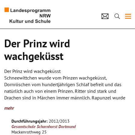
Projekte
Der Prinz wird
Künstlerpool
wachgeküsst
Schulen
Der Prinz wird wachgeküsst
Kultur und Schule
Schneewittchen wurde vom Prinzen wachgeküsst,
Dornröschen vom hundertjährigen Schlaf befreit und das
natürlich auch von einem Prinzen. Ritter sind stark und
home
Impressum
Datenschutz
Kontakt
Drachen sind in Märchen immer männlich. Rapunzel wurde
aus dem Turm befreit und Rotkäppchen aus dem Bauch des
mehr
Wolfes geholt. Warum ist es in Märchen eigentlich nie anders
herum und die Prinzessinnen und Mädchen befreien Prinzen
Durchführungsjahr:
2012/2013
und Ritter? In dem Projekt "Der Prinz wird wachgeküsst"
Gesamtschule Scharnhorst Dortmund
befassen wir uns mit der Rollenverteilung von Männern und
Mackenrothweg 25