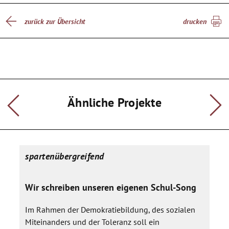
Theater Collage verbunden, die sich besinnlich und witzig
mit den geschlechtsspezifischen Lebensperspektiven der
zurück zur Übersicht
drucken
Generation Jugend befasst. Ziel des Projektes sind
Aufführungen an der Schule und bei der Veranstaltung Big
Spot im Theater im Depot.
Ähnliche Projekte
spartenübergreifend
Wir schreiben unseren eigenen Schul-Song
Im Rahmen der Demokratiebildung, des sozialen
Miteinanders und der Toleranz soll ein