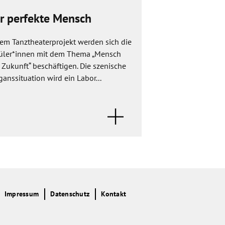
r perfekte Mensch
Wir schreibe
eigenen Sch
dem Tanztheaterprojekt werden sich die
üler*innen mit dem Thema „Mensch
Im Rahmen der Dem
Zukunft“ beschäftigen. Die szenische
sozialen Miteinand
anssituation wird ein Labor...
ein gemeinschaftli
entstehen. Ziel ist e
Impressum
Datenschutz
Kontakt