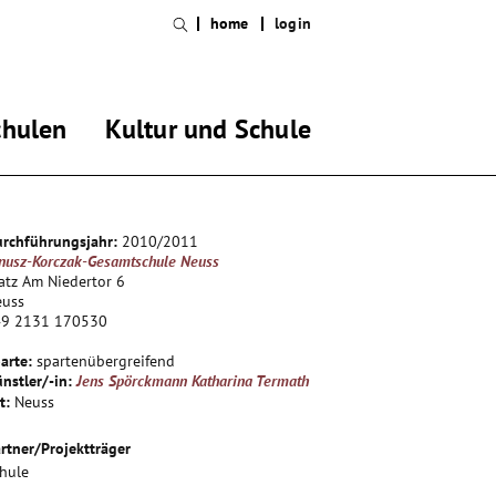
home
login
chulen
Kultur und Schule
rchführungsjahr:
2010/2011
nusz-Korczak-Gesamtschule Neuss
atz Am Niedertor 6
euss
49 2131 170530
arte:
spartenübergreifend
nstler/-in:
Jens Spörckmann
Katharina Termath
t:
Neuss
rtner/Projektträger
hule