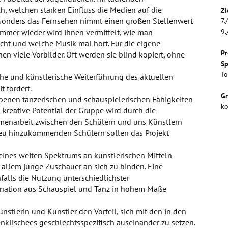
h, welchen starken Einfluss die Medien auf die
Zi
sonders das Fernsehen nimmt einen großen Stellenwert
7.
Immer wieder wird ihnen vermittelt, wie man
9.
icht und welche Musik mal hört. Für die eigene
Pr
en viele Vorbilder. Oft werden sie blind kopiert, ohne
Sp
T
liche und künstlerische Weiterführung des aktuellen
t fördert.
G
benen tänzerischen und schauspielerischen Fähigkeiten
ko
 kreative Potential der Gruppe wird durch die
menarbeit zwischen den Schülern und uns Künstlern
 neu hinzukommenden Schülern sollen das Projekt
ines weiten Spektrums an künstlerischen Mitteln
 allem junge Zuschauer an sich zu binden. Eine
falls die Nutzung unterschiedlichster
bination aus Schauspiel und Tanz in hohem Maße
nstlerin und Künstler den Vorteil, sich mit den in den
klischees geschlechtsspezifisch auseinander zu setzen.