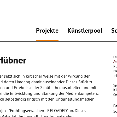
Projekte
Künstlerpool
S
 Hübner
Du
Ja
Pl
N
 setzt sich in kritischer Weise mit der Wirkung der
+
d deren Umgang damit auseinander. Dieses Stück zu
Sp
en und Erlebnisse der Schüler herausarbeiten und mit
Kü
abei die Entwicklung und Stärkung der Medienkompetenz
Or
ich selbständig kritisch mit den Unterhaltungsmedien
Pa
ojekt "Frühlingserwachen - RELOADED" an. Dieses
Sc
Pubertät der Jugendlichen. Im laufenden