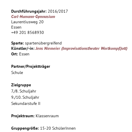
damit umgehen. Im weiteren Verlauf wird dann mit Mitteln
des Forumtheaters nach Augusto Boal Szenen erdacht und
Durchführungsjahr:
2016/2017
am Ende ein Theaterstück aus den erarbeitetn Idee, Texten
Carl-Humann-Gymnasium
und Szenen entwickelt. Diese Eigenproduktion wird dann in
Laurentiusweg 20
mehreren Auftritte vor Publikum präsentiert.
Essen
+49 201 8568930
Sparte:
spartenübergreifend
Künstler/-in:
Jens Niemeier (Improvisationstheater Wortkomp(l)ott)
Ort:
Essen
Partner/Projektträger
Schule
Zielgruppe
7./8. Schuljahr
9./10. Schuljahr
Sekundarstufe II
Projektraum:
Klassenraum
Gruppengröße:
15-20 SchülerInnen