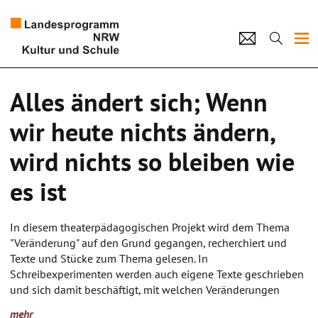
Projekte
Alles ändert sich; Wenn
Künstlerpool
wir heute nichts ändern,
Schulen
wird nichts so bleiben wie
Kultur und Schule
es ist
home
Impressum
Datenschutz
Kontakt
In diesem theaterpädagogischen Projekt wird dem Thema
"Veränderung" auf den Grund gegangen, recherchiert und
Texte und Stücke zum Thema gelesen. In
Schreibexperimenten werden auch eigene Texte geschrieben
und sich damit beschäftigt, mit welchen Veränderungen
Jugendliche heutzutage auskommen müssen und wie sie
mehr