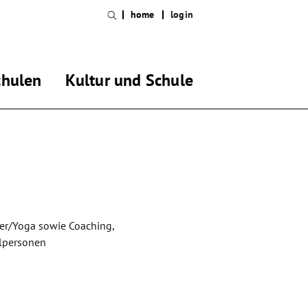
home
login
chulen
Kultur und Schule
ter/Yoga sowie Coaching,
elpersonen