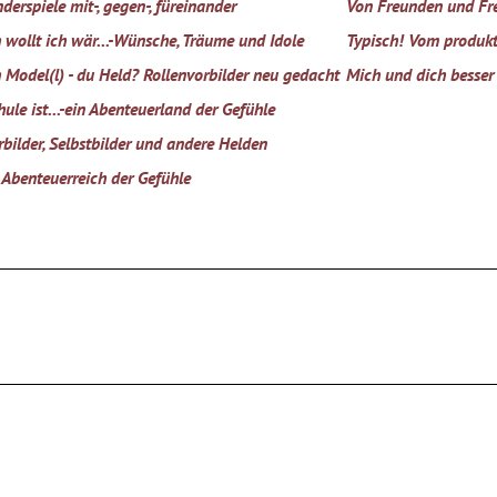
derspiele mit-, gegen-, füreinander
Von Freunden und F
h wollt ich wär...-Wünsche, Träume und Idole
Typisch! Vom produkt
h Model(l) - du Held? Rollenvorbilder neu gedacht
Mich und dich besser 
hule ist...-ein Abenteuerland der Gefühle
rbilder, Selbstbilder und andere Helden
 Abenteuerreich der Gefühle