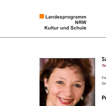
S
Ta
Fr
Or
P