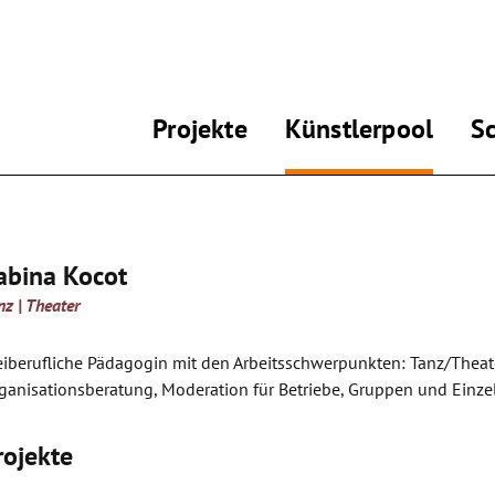
Projekte
Künstlerpool
S
abina Kocot
nz | Theater
eiberufliche Pädagogin mit den Arbeitsschwerpunkten: Tanz/Thea
ganisationsberatung, Moderation für Betriebe, Gruppen und Einz
rojekte