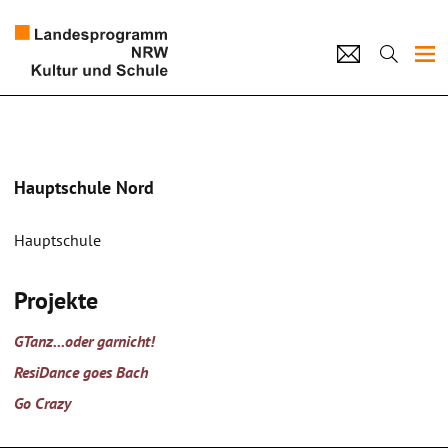
Projekte
Künstlerpool
Hauptschule Nord
Schulen
Hauptschule
Kultur und Schule
Projekte
home
Impressum
Datenschutz
Kontakt
GTanz...oder garnicht!
ResiDance goes Bach
Go Crazy