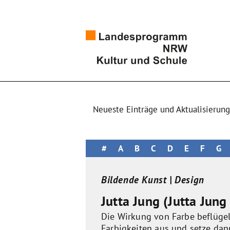
Neueste Einträge und Aktualisierun
#
A
B
C
D
E
F
G
Bildende Kunst | Design
Jutta Jung (Jutta Jung
Die Wirkung von Farbe beflügel
Farbigkeiten aus und setze da