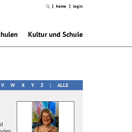
home
login
chulen
Kultur und Schule
V
W
X
Y
Z
|
ALLE
nd
enden