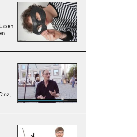
 Essen
en
Tanz,