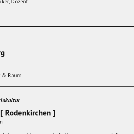
iker, Dozent
rg
lz & Raum
ziokultur
 [ Rodenkirchen ]
in