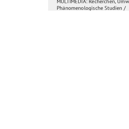
MULTIMEDIA: Recherchen, Umwe
Phänomenologische Studien /
Plastische/bildnerische Experim
Bildende Kunst
Oksana Somyk | Heide
Oksana Somyk – Atelier "Make A
Meine Geschichte: Ukraine – De
viel Herz.
Mit 27 entdeckte ich:...
Theater | Bildung
Lynn Kristin Schroeter 