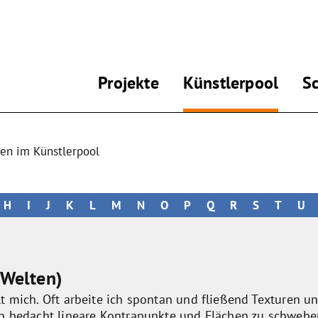
Projekte
Künstlerpool
S
gen im Künstlerpool
H
I
J
K
L
M
N
O
P
Q
R
S
T
U
 Welten)
t mich. Oft arbeite ich spontan und fließend Texturen u
nn bedacht lineare Kontrapunkte und Flächen zu schweb