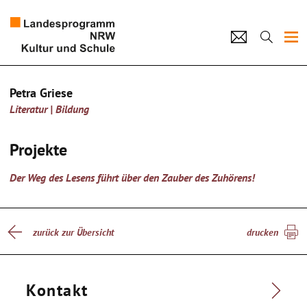
Projekte
Petra Griese
Literatur | Bildung
Künstlerpool
Schulen
Projekte
Kultur und Schule
Der Weg des Lesens führt über den Zauber des Zuhörens!
home
Impressum
Datenschutz
Kontakt
zurück zur Übersicht
drucken
Kontakt