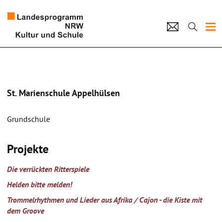
Projekte
Künstlerpool
St. Marienschule Appelhülsen
Schulen
Grundschule
Kultur und Schule
Projekte
home
Impressum
Datenschutz
Kontakt
Die verrückten Ritterspiele
Helden bitte melden!
Trommelrhythmen und Lieder aus Afrika / Cajon - die Kiste mit
dem Groove