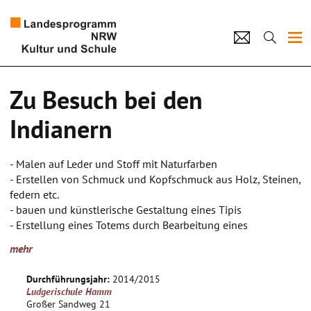
Projekte
Zu Besuch bei den
Künstlerpool
Indianern
Schulen
- Malen auf Leder und Stoff mit Naturfarben
Kultur und Schule
- Erstellen von Schmuck und Kopfschmuck aus Holz, Steinen,
federn etc.
- bauen und künstlerische Gestaltung eines Tipis
home
Impressum
Datenschutz
Kontakt
- Erstellung eines Totems durch Bearbeitung eines
Holzstamms sowie seine Gestaltung mit Farben
mehr
Die Schülerinnen sollen aktiv am Entstehungsprozess
beteiligt werden und über die oben genannten Elemente
Durchführungsjahr:
2014/2015
auch weitere Ideen entwickeln werden.
Ludgerischule Hamm
Großer Sandweg 21