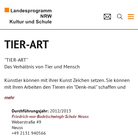
Projekte
TIER-ART
Künstlerpool
''TIER-ART''
Schulen
Das Verhältnis von Tier und Mensch
Kultur und Schule
Künstler können mit ihrer Kunst Zeichen setzen. Sie können
mit ihren Arbeiten den Tieren ein "Denk-mal" schaffen und
damit erreichen, dass der Schöpfung mehr Achtung entgegen
home
Impressum
Datenschutz
Kontakt
mehr
gebracht wird. "Wie bewegt sich dieses Tier, was schmeckt,
sieht, riecht und fühlt es? Wie fühlt sich sein Fell an? Wo lebt
Durchführungsjahr:
2012/2013
es? Was sind seine besonderen Eigenschaften?" Das Tier als
Friedrich-von-Bodelschwingh-Schule Neuss
Symbol von Herrschaft, Freiheit, Glück, Reichtum etc. -Das
Weberstraße 49
Tier in der Kunst. Der naturalistische Blick, genaues Hinsehen
Neuss
+49 2131 940566
und Beobachten und auch der innerliche Blick, Empfindung