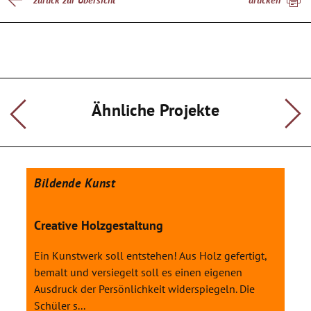
zurück zur Übersicht
drucken
verschiedene Zeichen- und Malstile kennen (Kohle, ÖI- und
Pastellkreide, Acryl) Es können großflächige Malerei sowie
klitzekleine Grafiken entstehen. Der Umgang mit Werkzeugen
aus der Holz- und
Steinbearbeitung wird ebenso eingeübt, wie der Umgang mit
verschiedenen Werkstoffen (Holz, Ton, Gips, Papier, Wolle).
Hinzu kommen noch digitale Fotografie, Film und
Ähnliche Projekte
Audiomedien.
Arbeitsschritt 4
Mensch- Tier-Verhältnis in anderen Kulturen
Märchen und Mythen werden erzählt, gespielt, fotografiert
Bildende Kunst
und illustriert. Rituale wie der Tiertanz schamanischer Völker
werden nachgespielt, Masken erstellt. Einen besonderen
Schwerpunkt werden Mischwesen bilden: Zentaur, Sphinx,
Creative Holzgestaltung
Meerjungfrau ...
Ein Kunstwerk soll entstehen! Aus Holz gefertigt,
Mit diesem Projekt sollen neue und ungewöhnliche
bemalt und versiegelt soll es einen eigenen
Arbeits-,Sicht- und Denkweisen und
Ausdruck der Persönlichkeit widerspiegeln. Die
das kreative Umsetzen gefördert werden. Ganz "nebenbei"
Schüler s...
wird das Interesse für Tiere