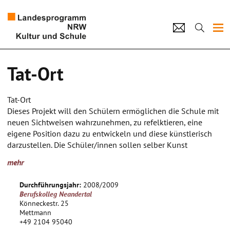
Projekte
Tat-Ort
Künstlerpool
Tat-Ort
Schulen
Dieses Projekt will den Schülern ermöglichen die Schule mit
neuen Sichtweisen wahrzunehmen, zu refelktieren, eine
Kultur und Schule
eigene Position dazu zu entwickeln und diese künstlerisch
darzustellen. Die Schüler/innen sollen selber Kunst
entwickeln an einem Ort, den sie bisher nur eingebettet in
home
Impressum
Datenschutz
Kontakt
mehr
Richtlinien und Vargaben wahrgenommen haben. Sie sollen
sich zu einem Ort in der Schule positionieren und dies
Durchführungsjahr:
2008/2009
gestalterisch ausdrücken. Dies kann mit den verschiedensten
Berufskolleg Neandertal
Techniken geschehen.
Könneckestr. 25
Mettmann
+49 2104 95040