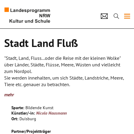
Projekte
Stadt Land Fluß
Künstlerpool
"Stadt, Land, Fluss...oder die Reise mit der kleinen Wolke"
Schulen
über Länder, Städte, Flüsse, Meere, Wüsten und vielleicht
zum Nordpol.
Kultur und Schule
Sie werden innehalten, um sich Städte, Landstriche, Meere,
Tiere etc. genauer zu betrachten.
Wohin sie der Wind genau trägt wird von den Schüler/innen
home
Impressum
Datenschutz
Kontakt
mehr
und ihren Wurzeln mitbestimmt, als auch berühmter Künstler,
die dort gelebt und gearbeitet haben.
Sparte:
Bildende Kunst
Vielleicht beginnen sie ihre Reise im Norden Deutschlands
Künstler/-in:
Nicola Hausmann
und betrachten die beeindruckenden Wolkenbilder von Emil
Ort:
Duisburg
Nolde und führen ein "Himmelstagebuch" und setzen diese
neuen Erkenntnisse in Wolkenaquarell um. Dafür wiederum
Partner/Projektträger