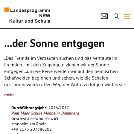
Projekte
...der Sonne entgegen
Künstlerpool
„Das Fremde im Vertrauten suchen und das Vertraute im
Schulen
Fremden...mit den Zugvögeln ziehen wir der Sonne
entgegen...unsere Reise werden wir auf den heimischen
Kultur und Schule
Schafweiden beginnen und sehen, wie die Schafen
geschoren werden. Den Weg der Wolle verfolgen wir bis sie
gewaschen und gekämmt und schließlich gefärbt den Weg in
home
Impressum
Datenschutz
Kontakt
mehr
unserer Klassenzimmer findet.
Durchführungsjahr:
2016/2017
Wir werden aufeinander aufbauend die komplexe Technik
Paul-Maar-Schule Monheim-Baumberg
des Filzens erlernen; sowohl mit Wasser und Lauge als auch
Geschwister-Scholl-Str. 69
mit der Nadel, dem sogenannten Trockenfilzen. Lustige
Monheim am Rhein
+49 2173 207386202
Meerschweinchen, Kaninchen, Fliegenpilze und Mäuse