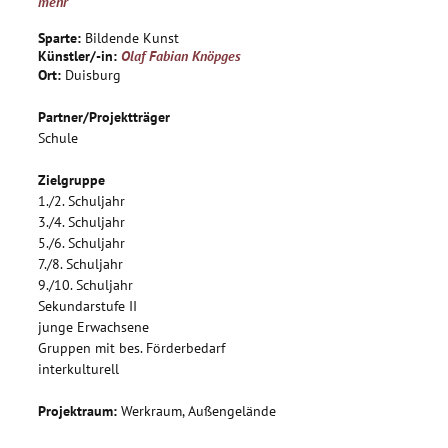
mehr
Sparte:
Bildende Kunst
Künstler/-in:
Olaf Fabian Knöpges
Ort:
Duisburg
Partner/Projektträger
Schule
Zielgruppe
1./2. Schuljahr
3./4. Schuljahr
5./6. Schuljahr
7./8. Schuljahr
9./10. Schuljahr
Sekundarstufe II
junge Erwachsene
Gruppen mit bes. Förderbedarf
interkulturell
Projektraum:
Werkraum, Außengelände