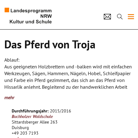
Projekte
Das Pferd von Troja
Künstlerpool
Ablauf:
Schulen
Aus geeigneten Holzbrettern und -balken wird mit einfachen
Werkzeugen, Sägen, Hammern, Nägeln, Hobel, Schleifpapier
Kultur und Schule
und Farbe ein Pferd gezimmert, das sich an das Pferd von
Hissarlik anlehnt. Begleitend zu der handwerklichen Arbeit
wird mit Hilfe einer geeigneten Lektüre die Geschichte des
home
Impressum
Datenschutz
Kontakt
mehr
trojanischen Krieges erarbeitet.
Die handwerkliche und kognitive Arbeit wid
Durchführungsjahr:
2015/2016
zusammengeführt in einer Aufführung um das Schlussdrama
Buchholzer Waldschule
des trojanische Krieges nach Homer.
Sittardsberger Allee 263
Duisburg
+49 203 7193