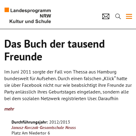
Projekte
Das Buch der tausend
Künstlerpool
Freunde
Schulen
Im Juni 2011 sorgte der Fall von Thessa aus Hamburg
Kultur und Schule
bundesweit für Aufsehen. Durch einen falschen „Klick“ hatte
sie über Facebook nicht nur wie beabsichtigt ihre Freunde zur
Party anlässlich ihres Geburtstages eingeladen, sondern alle
home
Impressum
Datenschutz
Kontakt
bei dem sozialen Netzwerk registrierten User. Daraufhin
kündigten sich tausende Teilnehmer zu der Feier an, 1600
mehr
Feierwillige erschienen tatsächlich zum angekündigten
Termin, im Gepäck jede Menge Alkohol und ein im Internet
Durchführungsjahr:
2012/2013
kursierender Thessa-Geburtstagssong. Am Ende stand dann
Janusz-Korczak-Gesamtschule Neuss
nicht nur eine ruinierte Geburtstagsfeier, sondern auch ein
Platz Am Niedertor 6